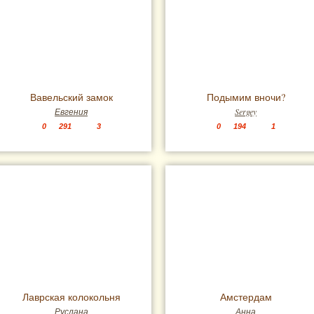
Вавельский замок
Подымим вночи?
Евгения
Sergey
0
291
3
0
194
1
Лаврская колокольня
Амстердам
Руслана
Анна