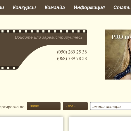
ти
Конкурсы
Команда
Информация
Стать
Войдите
или
зарегистрируйтесь
(050) 269 25 38
(068) 789 78 58
имени автора
ортировка по
дате
- все -
траницы