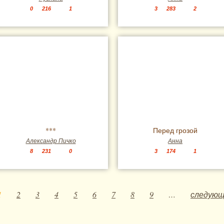
0
216
1
3
283
2
***
Перед грозой
Александр Пичко
Анна
8
231
0
3
174
1
1
2
3
4
5
6
7
8
9
…
следующ