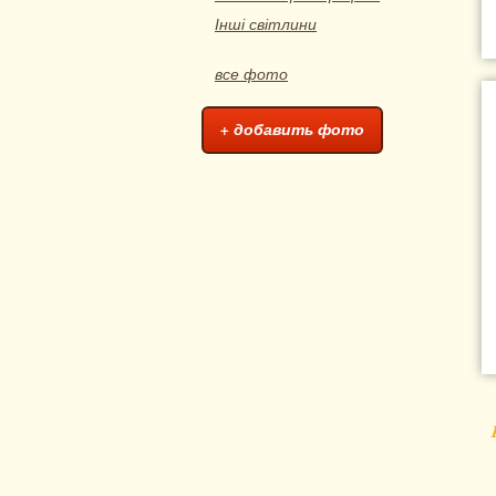
Інші світлини
все фото
+ добавить фото