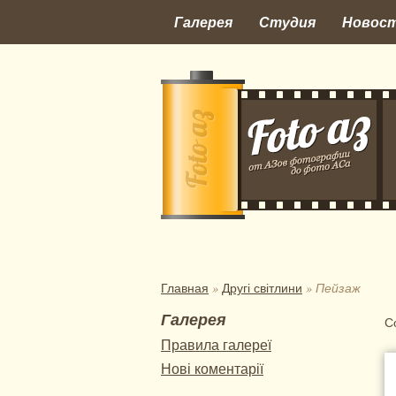
Перейти к основному содержанию
Галерея
Студия
Новос
Вы здесь
Главная
»
Другі світлини
» Пейзаж
Галерея
С
Правила галереї
С
Нові коментарії