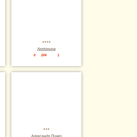
****
Антонина
0
204
1
***
Александр Пичко