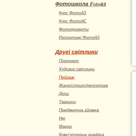
Фотошкола Fotoаз
Курс ФотоАЗ
Курс ФотоАС
Фотопроекти
Репортажі ФотоАЗ
Другі світлини
Портрет
Художні світлини
Пейзаж
Жанр/стрит/репортаж
Діти
Тварини
Предметна зйомка
Ню
Макро
Комп'ютерна графіка