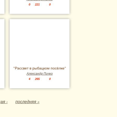
0
221
0
"Рассвет в рыбацком посёлке"
Александр Пичко
4
265
0
ая ›
последняя »